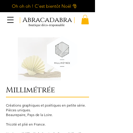
Oh oh oh ! C'est bientôt Noël 🎅
|
Abracadabra
|
Boutique déco-responsable
Millimétrée
Créations graphiques et poétiques en petite série.
Pièces uniques.
Beaurepaire, Pays de la Loire.
Tricoté et plié en France.