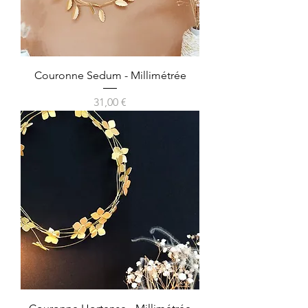
Couronne Sedum - Millimétrée
Prix
31,00 €