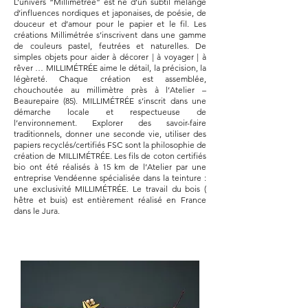
L’univers “Millimétrée” est né d’un subtil mélange
d’influences nordiques et japonaises, de poésie, de
douceur et d’amour pour le papier et le fil. Les
créations Millimétrée s’inscrivent dans une gamme
de couleurs pastel, feutrées et naturelles. De
simples objets pour aider à décorer | à voyager | à
rêver … MILLIMÉTRÉE aime le détail, la précision, la
légèreté. Chaque création est assemblée,
chouchoutée au millimètre près à l’Atelier –
Beaurepaire (85). MILLIMÉTRÉE s’inscrit dans une
démarche locale et respectueuse de
l’environnement. Explorer des savoir-faire
traditionnels, donner une seconde vie, utiliser des
papiers recyclés/certifiés FSC sont la philosophie de
création de MILLIMÉTRÉE. Les fils de coton certifiés
bio ont été réalisés à 15 km de l’Atelier par une
entreprise Vendéenne spécialisée dans la teinture :
une exclusivité MILLIMÉTRÉE. Le travail du bois (
hêtre et buis) est entièrement réalisé en France
dans le Jura.