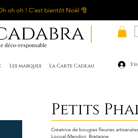
Oh oh oh ! C'est bientôt Noël 🎅
cadabra
|
e déco-responsable
S'i
e
Les marques
La Carte Cadeau
Petits Pha
Créatrice de bougies fleuries artisanale
Locoal-Mendon, Bretagne