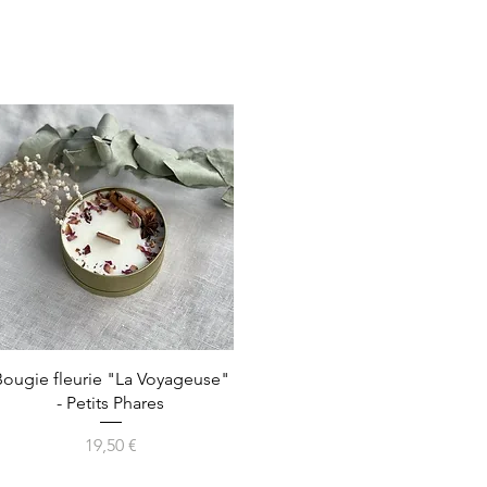
Aperçu rapide
Bougie fleurie "La Voyageuse"
- Petits Phares
Prix
19,50 €