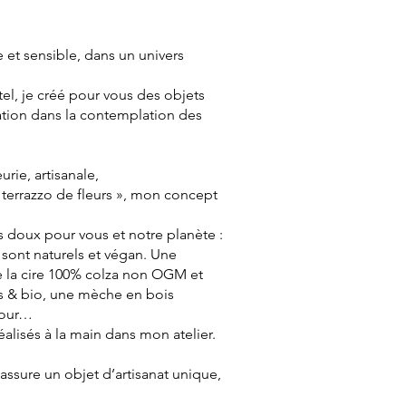
e et sensible, dans un univers
tel, je créé pour vous des objets
ation dans la contemplation des
rie, artisanale,
« terrazzo de fleurs », mon concept
s doux pour vous et notre planète :
s sont naturels et végan. Une
e la cire 100% colza non OGM et
s & bio, une mèche en bois
mour…
alisés à la main dans mon atelier.
 assure un objet d’artisanat unique,