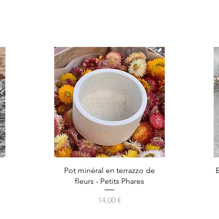
Aperçu rapide
t
Pot minéral en terrazzo de
fleurs - Petits Phares
Prix
14,00 €