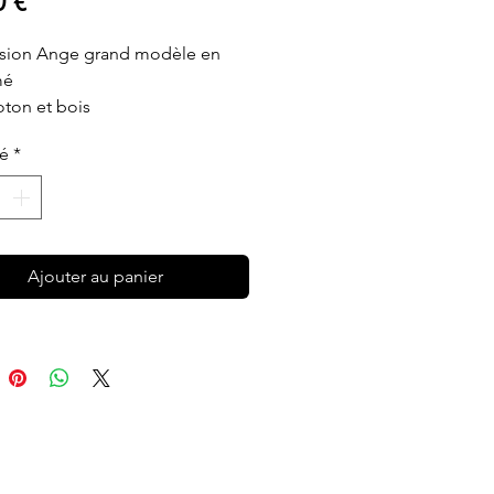
Prix
0 €
sion Ange grand modèle en
mé
ton et bois
ment fait à la main
té
*
: environ 24cm
Ajouter au panier