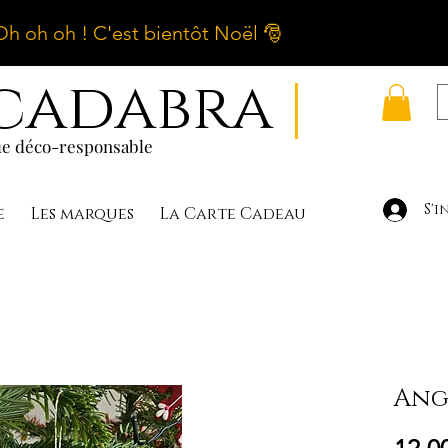
Oh oh oh ! C'est bientôt Noël 🎅
cadabra
|
e déco-responsable
S'i
e
Les marques
La Carte Cadeau
Ang