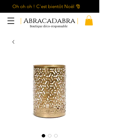
Oh oh oh ! C'est bientôt Noël 🎅
|
Abracadabra
|
Boutique déco-responsable