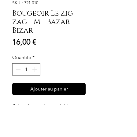
SKU : 321.010
Bougeoir Le zig
zag - M - Bazar
Bizar
Prix
16,00 €
Quantité
*
Ajouter au panier
Créez des soirées agréables avec
ce ravissant bougeoir Zig Zag en
laiton doré. Le motif en zig zag
découpé offre une belle
diffusion de lumière dorée et