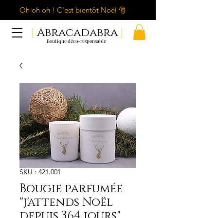
Oh oh oh ! C'est bientôt Noël 🎅
|
Abracadabra
|
Boutique déco-responsable
SKU : 421.001
Bougie parfumée
"j'attends Noël
depuis 364 jours"