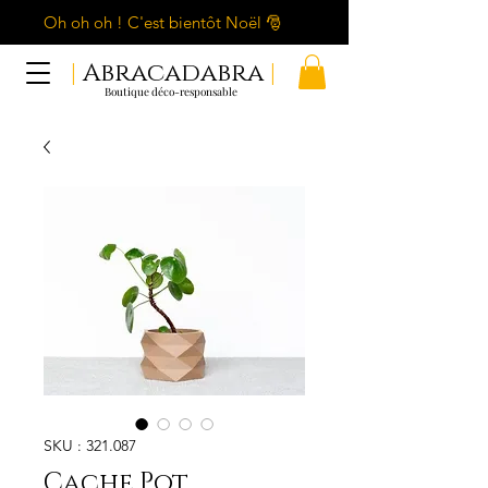
Oh oh oh ! C'est bientôt Noël 🎅
|
Abracadabra
|
Boutique déco-responsable
SKU : 321.087
Cache Pot