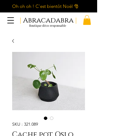
Oh oh oh ! C'est bientôt Noël 🎅
|
Abracadabra
|
Boutique déco-responsable
SKU : 321.089
Cache pot Oslo