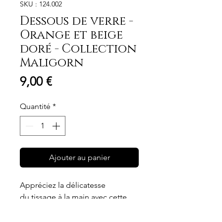
SKU : 124.002
Dessous de verre -
Orange et beige
doré - Collection
Maligorn
Prix
9,00 €
Quantité
*
Ajouter au panier
Appréciez la délicatesse
du tissage à la main avec cette
nouvelle création signée
Abracadabra.