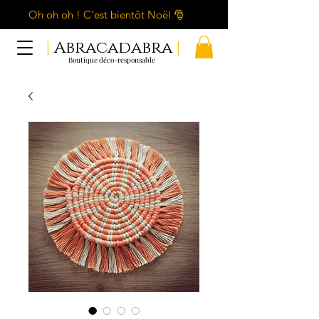
Oh oh oh ! C'est bientôt Noël 🎅
|
Abracadabra
|
Boutique déco-responsable