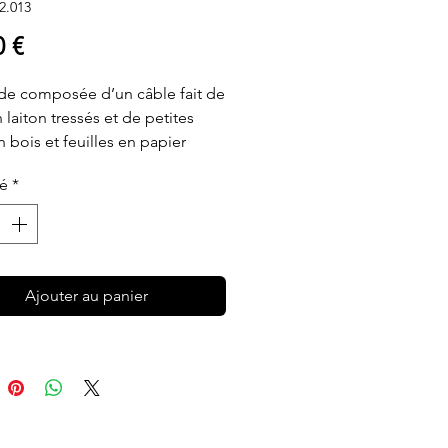
2.013
Prix
0 €
de composée d’un câble fait de
 laiton tressés et de petites
n bois et feuilles en papier
té
*
n poésie !
n couronne sur une armoire, un
e porte, un abat-jour, une table,
endre ou à poser
Ajouter au panier
ée à la main, en France dans les
s vendéens de Millimétrée.