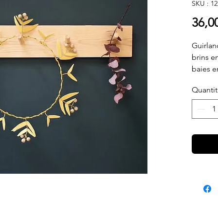
SKU : 12
36,0
Guirlan
brins en
baies e
dorées.
Quanti
Toute e
Jolie e
mur, un
…
A susp
Fabriqu
atelier