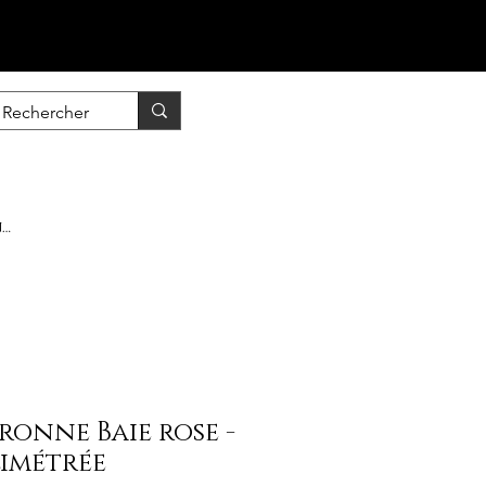
nscrire / Se connecter
ronne Baie rose -
limétrée