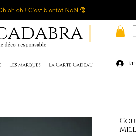
Oh oh oh ! C'est bientôt Noël 🎅
cadabra
|
e déco-responsable
S'i
e
Les marques
La Carte Cadeau
Cou
Mil