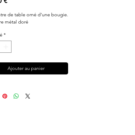
Prix
0 €
ntre de table orné d'une bougie.
re métal doré
té
*
Ajouter au panier