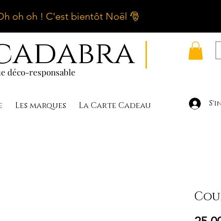
Oh oh oh ! C'est bientôt Noël 🎅
cadabra
|
e déco-responsable
S'i
e
Les marques
La Carte Cadeau
Cou