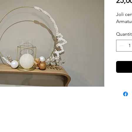
25,0
Joli ce
Armatu
Quanti