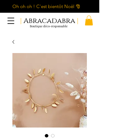
Oh oh oh ! C'est bientôt Noël 🎅
|
Abracadabra
|
Boutique déco-responsable