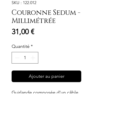
SKU : 122.012
Couronne Sedum -
Millimétrée
Prix
31,00 €
Quantité
*
Ajouter au panier
Guirlande composée d’un câble
fait de brins en laiton tressés et
de petites fleurs en papier
dorées représentant des feuilles
de Sedum .
Dimensions
Toute en poésie !