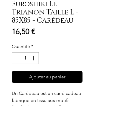
Furoshiki Le
Trianon Taille L -
85X85 - Carédeau
Prix
16,50 €
Quantité
*
Ajouter au panier
Un Carédeau est un carré cadeau
fabriqué en tissu aux motifs
festifs, destiné à emballer vos
cadeaux. 100% fabriqué en
coton, responsable et durable,
Dimensions
créé en France, pour les petits et