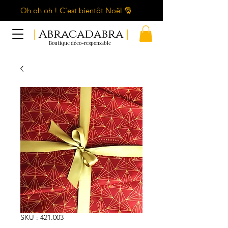
Oh oh oh ! C'est bientôt Noël 🎅
|
Abracadabra
|
Boutique déco-responsable
SKU : 421.003