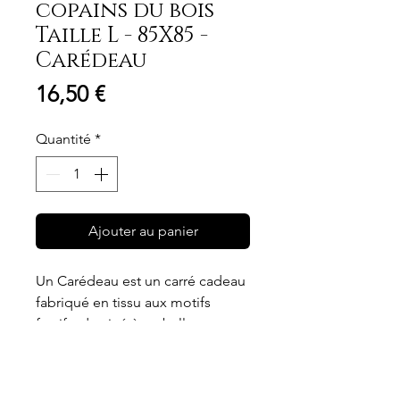
copains du bois
Taille L - 85X85 -
Carédeau
Prix
16,50 €
Quantité
*
Ajouter au panier
Un Carédeau est un carré cadeau
fabriqué en tissu aux motifs
festifs, destiné à emballer vos
cadeaux. 100% fabriqué en
coton, responsable et durable,
Dimensions
créé en France, pour les petits et