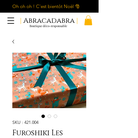
Oh oh oh ! C'est bientôt Noël 🎅
|
Abracadabra
|
Boutique déco-responsable
SKU : 421.004
Furoshiki Les