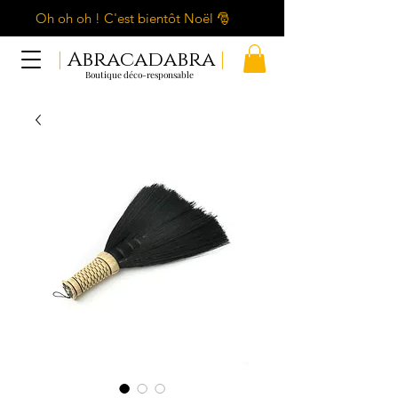
Oh oh oh ! C'est bientôt Noël 🎅
|
Abracadabra
|
Boutique déco-responsable