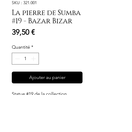
SKU : 321.001
La pierre de Sumba
#19 - Bazar Bizar
Prix
39,50 €
Quantité
*
Ajouter au panier
Statue #19 de la collection
Sumba Stone. Ces statues en
pierre simples proviennent de
l'île de Sumba en Indonésie et
sont sculptées à la main dans du
Matériau et entretien
grès par des artisans locaux. Dans