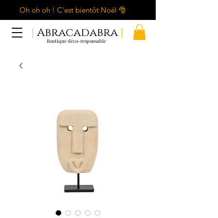
Oh oh oh ! C'est bientôt Noël 🎅
|
Abracadabra
|
Boutique déco-responsable