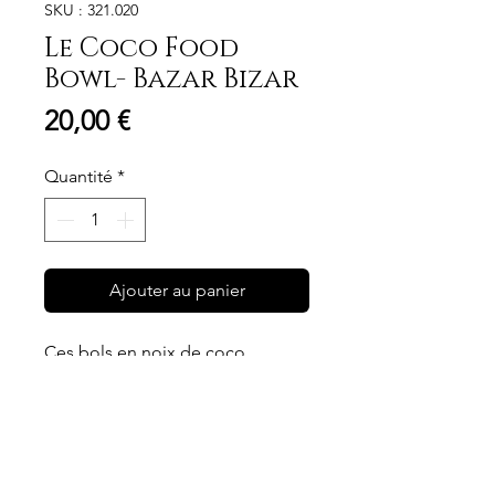
SKU : 321.020
Le Coco Food
Bowl- Bazar Bizar
Prix
20,00 €
Quantité
*
Ajouter au panier
Ces bols en noix de coco
apporteront un petit coin de
paradis tropical dans votre
maison. Ils peuvent avoir un
usage décoratif ou alimentaire,
Dimensions
comme bols de petit-déjeuner