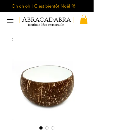
Oh oh oh ! C'est bientôt Noël 🎅
|
Abracadabra
|
Boutique déco-responsable