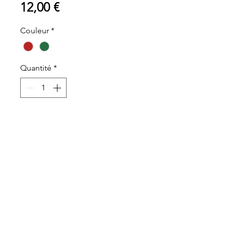
Prix
12,00 €
Couleur
*
Quantité
*
Ajouter au panier
Père Noël à suspendre en
macramé
100% coton et bois
Entièrement fait à la main