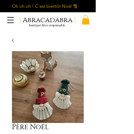
Oh oh oh ! C'est bientôt Noël 🎅
|
Abracadabra
|
Boutique déco-responsable
Père Noël