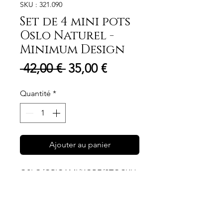
SKU : 321.090
Set de 4 mini pots
Oslo Naturel -
Minimum Design
Prix
Prix
 42,00 € 
35,00 €
original
promotionnel
Quantité
*
Ajouter au panier
OSLO/ORIGAMI/KOBE/STOCKH
OLM -- modèles unique -
- Apportez une touche
d'originalité et de modernité à
votre décoration d'intérieur avec