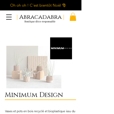
Oh oh oh ! C'est bientôt Noël 🎅
|
Abracadabra
|
Boutique déco-responsable
Minimum Design
Vases et pots en bois recyclé et bioplastique issu du