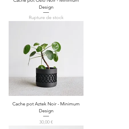
Cache pot Oslo Noir - Minimum
Design
Rupture de stock
Cache pot Aztek Noir - Minimum
Design
Prix
30,00 €