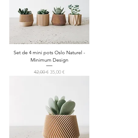
Set de 4 mini pots Oslo Naturel -
Minimum Design
Prix original
Prix promotionnel
42,00 €
35,00 €