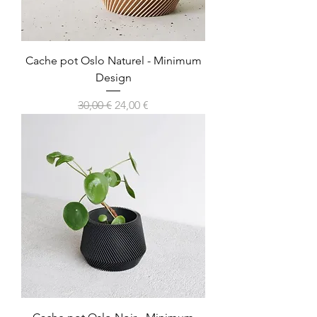
Cache pot Oslo Naturel - Minimum
Design
Prix original
Prix promotionnel
30,00 €
24,00 €